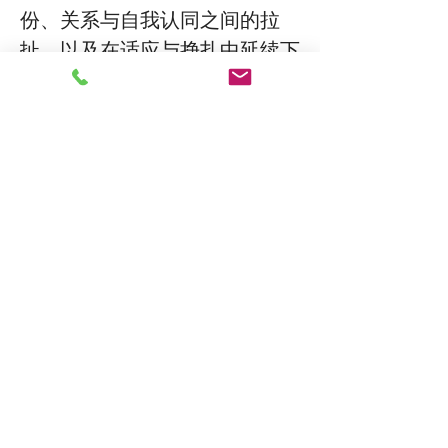
份、关系与自我认同之间的拉
扯，以及在适应与挣扎中延续下
来的情绪与模式。我会陪伴你一
起觉察焦虑、抑郁、亲密关系中
的反复循环，并在一个真诚、温
暖、充满好奇的空间中，探索新
的理解与行动的可能。
电话:
(860) 469-5963
（可短信）
电子邮件：
contact@riverbankpsychotherapy.com
地址：
七大道 352 号,
1604室
纽约 10001