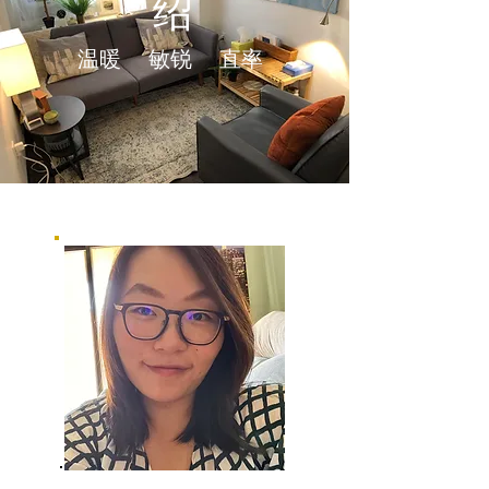
绍
温暖 敏锐 直率