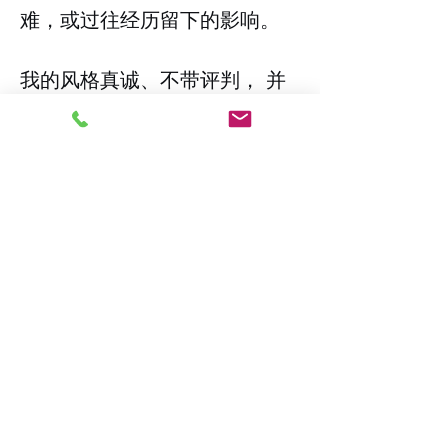
难，或过往经历留下的影响。
我的风格真诚、不带评判， 并
以启发洞察为导向。我希望提供
一个温暖且受尊重的空间，让你
能够感受到被倾听、可以 按照
自己的节奏来，并逐渐理解自己
所承载的一切，以及自己想如何
继续往前走。
电话:
(860) 469-5963
（可短信）
电子邮件：
contact@riverbankpsychotherapy.com