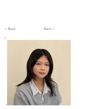
< Back
Next >