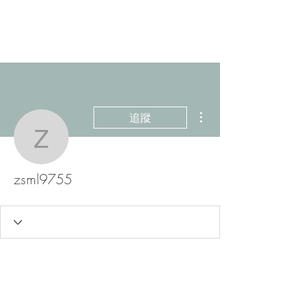
更多動作
追蹤
zsml9755
zsml9755